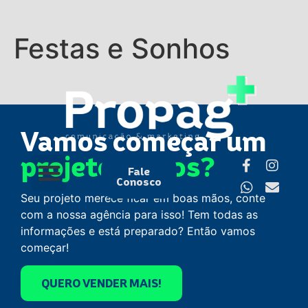
Festas e Sonhos
Vamos começar um
projeto juntos?
Fale
Conosco
Seu projeto merece ficar em boas mãos, conte
com a nossa agência para isso! Tem todas as
informações e está preparado? Então vamos
começar!
QUERO VENDER MAIS!