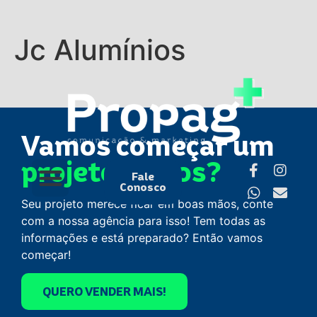
Jc Alumínios
Vamos começar um
projeto juntos?
Fale
Conosco
Seu projeto merece ficar em boas mãos, conte
com a nossa agência para isso! Tem todas as
informações e está preparado? Então vamos
começar!
QUERO VENDER MAIS!