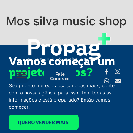
Mos silva music shop
Vamos começar um
projeto juntos?
Fale
Conosco
Seu projeto merece ficar em boas mãos, conte
com a nossa agência para isso! Tem todas as
informações e está preparado? Então vamos
começar!
QUERO VENDER MAIS!