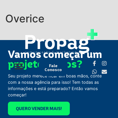
Overice
Vamos começar um
projeto juntos?
Fale
Conosco
Seu projeto merece ficar em boas mãos, conte
com a nossa agência para isso! Tem todas as
informações e está preparado? Então vamos
começar!
QUERO VENDER MAIS!