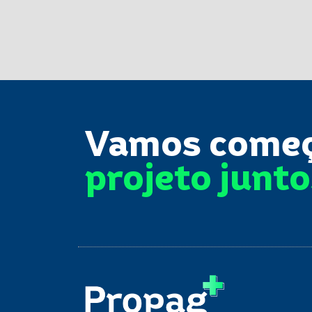
Vamos come
projeto junt