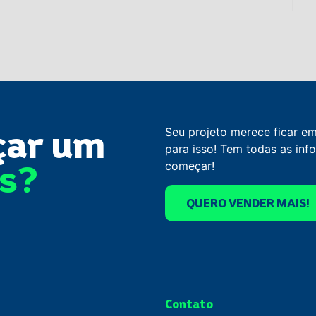
çar um
Seu projeto merece ficar e
para isso! Tem todas as in
os?
começar!
QUERO VENDER MAIS!
Contato