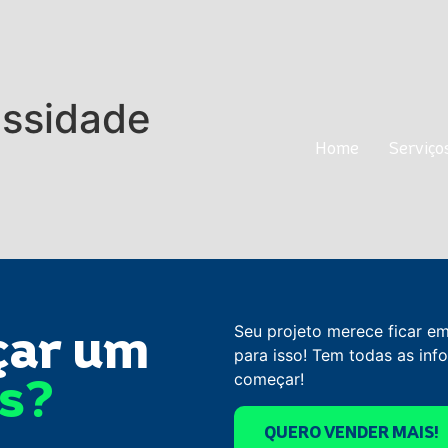
ssidade
Home
Servi
Home
Serviço
çar um
Seu projeto merece ficar e
para isso! Tem todas as in
os?
começar!
QUERO VENDER MAIS!