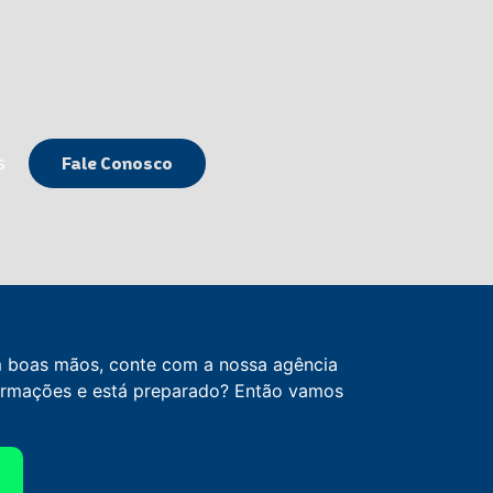
ços
Fale Conosco
s
Fale Conosco
m boas mãos, conte com a nossa agência
formações e está preparado? Então vamos