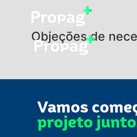
Objeções de nece
Vamos come
projeto junt