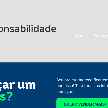
onsabilidade
Home
Servi
Home
Serviço
çar um
Seu projeto merece ficar e
para isso! Tem todas as in
os?
começar!
QUERO VENDER MAIS!