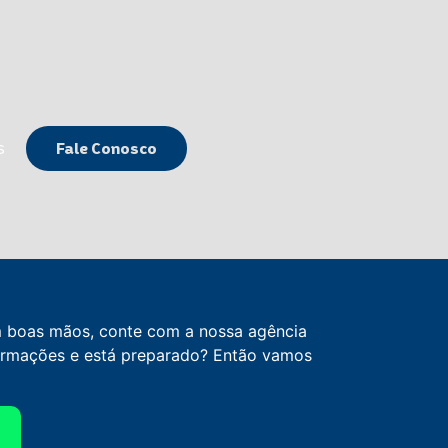
ços
Fale Conosco
s
Fale Conosco
m boas mãos, conte com a nossa agência
formações e está preparado? Então vamos