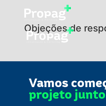
Objeções de resp
Vamos come
projeto junt