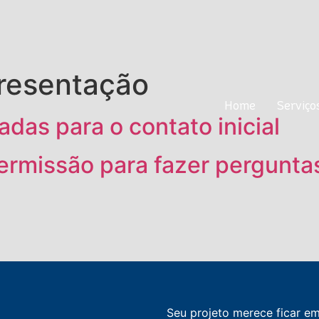
resentação
Home
Servi
Home
Serviço
as para o contato inicial
ermissão para fazer pergunta
Seu projeto merece ficar e