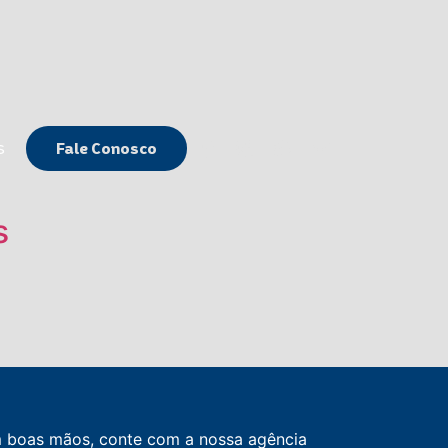
ços
Fale Conosco
s
Fale Conosco
s
m boas mãos, conte com a nossa agência