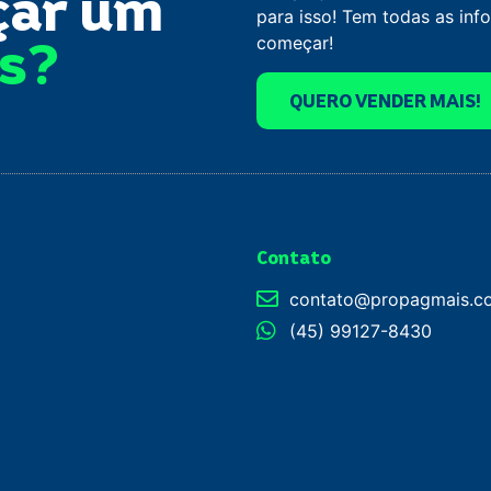
çar um
para isso! Tem todas as in
os?
começar!
QUERO VENDER MAIS!
Contato
contato@propagmais.c
(45) 99127-8430